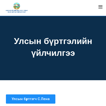
Улсын бүртгэлийн
үйлчилгээ
Улсын бүртгэгч С.Лена