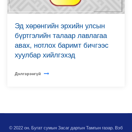
Эд хөрөнгийн эрхийн улсын
бүртгэлийн талаар лавлагаа
авах, нотлох баримт бичгээс
хуулбар хийлгэхэд
Дэлгэрэнгүй
© 2022 он. Бугат сумын Засаг даргын Тамгын газар. Вэб