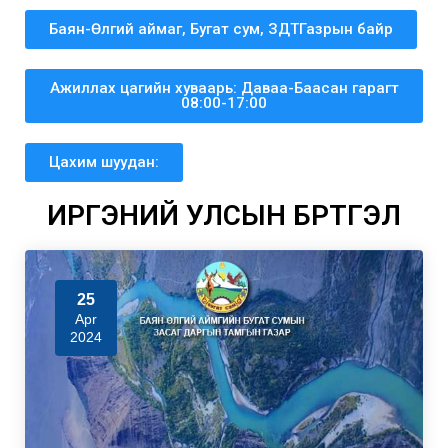
Баян-Өлгий аймаг, Бугат сум, ЗДТГазрын байр
Ажиллах цагийн хуваарь: Даваа-Баасан гарагт
08:00-17:00
Цахим шуудан:
ИРГЭНИЙ УЛСЫН БҮРТГЭЛ
25
Apr
2024