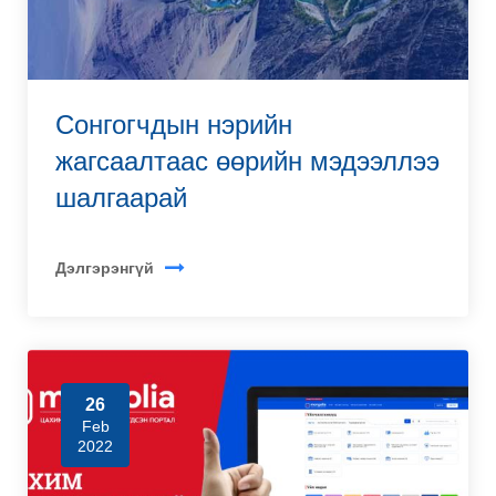
Сонгогчдын нэрийн
жагсаалтаас өөрийн мэдээллээ
шалгаарай
Дэлгэрэнгүй
26
Feb
2022