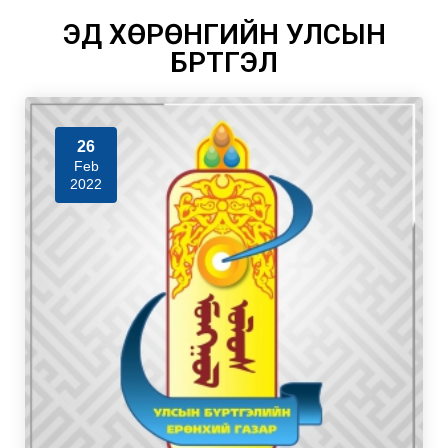
ЭД ХӨРӨНГИЙН УЛСЫН
БҮРТГЭЛ
26
Feb
2022