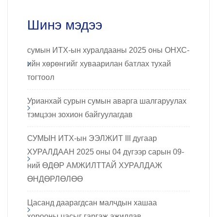
Шинэ мэдээ
сумын ИТХ-ын хуралдааны 2025 оны ОНХС-
ийн хөрөнгийг хуваарилан батлах тухай
тогтоол
Урианхай сурын сумын аварга шалгаруулах
тэмцээн зохион байгуулагдав
СУМЫН ИТХ-ын ЭЭЛЖИТ III дугаар
ХУРАЛДААН 2025 оны 04 дүгээр сарын 09-
ний ӨДӨР АМЖИЛТТАЙ ХУРАЛДАЖ
ӨНДӨРЛӨЛӨӨ
Цасанд даарагдсан малчдын хашаа
хорооны цасыг гаргаж ажиллав