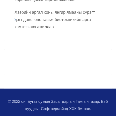
Хээрийн аргал хонь, янгир ямааны сүрэгт
цэгт давс, өвс тавьж биотехникийн арга
хэмжээ авч ажиллав
© 2022 он. Бугат сумын Засаг даргын Тамгын газар. Вэб
хуудсыг
Софтвермайнд ХХК
бүтээв.