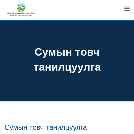
Skip
to
content
Сумын товч
танилцуулга
Сумын товч танилцуулга