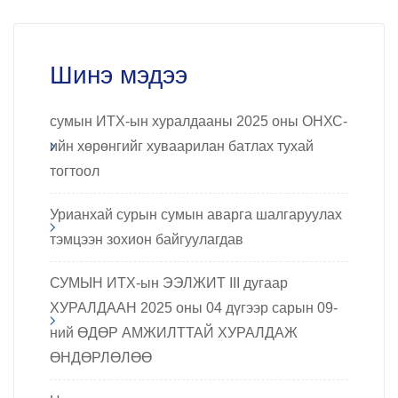
Шинэ мэдээ
сумын ИТХ-ын хуралдааны 2025 оны ОНХС-
ийн хөрөнгийг хуваарилан батлах тухай
тогтоол
Урианхай сурын сумын аварга шалгаруулах
тэмцээн зохион байгуулагдав
СУМЫН ИТХ-ын ЭЭЛЖИТ III дугаар
ХУРАЛДААН 2025 оны 04 дүгээр сарын 09-
ний ӨДӨР АМЖИЛТТАЙ ХУРАЛДАЖ
ӨНДӨРЛӨЛӨӨ