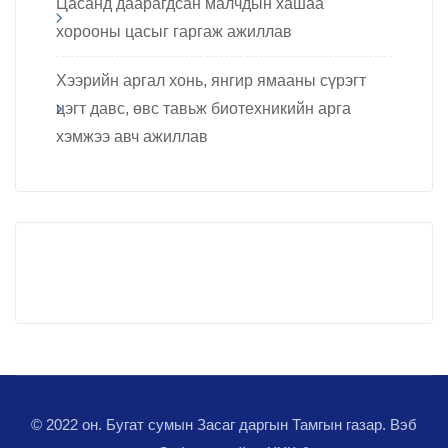
Цасанд даарагдсан малчдын хашаа
хорооны цасыг гаргаж ажиллав
Хээрийн аргал хонь, янгир ямааны сүрэгт
цэгт давс, өвс тавьж биотехникийн арга
хэмжээ авч ажиллав
© 2022 он. Бугат сумын Засаг даргын Тамгын газар. Вэб