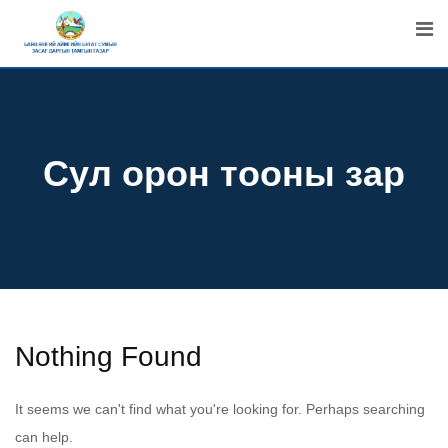
Skip
to
content
Сул орон тооны зар
Nothing Found
It seems we can't find what you're looking for. Perhaps searching
can help.