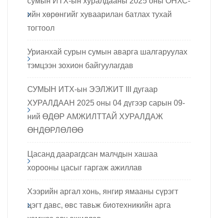
сумын ИТХ-ын хуралдааны 2025 оны ОНХС-
ийн хөрөнгийг хуваарилан батлах тухай
тогтоол
Урианхай сурын сумын аварга шалгаруулах
тэмцээн зохион байгуулагдав
СУМЫН ИТХ-ын ЭЭЛЖИТ III дугаар
ХУРАЛДААН 2025 оны 04 дүгээр сарын 09-
ний ӨДӨР АМЖИЛТТАЙ ХУРАЛДАЖ
ӨНДӨРЛӨЛӨӨ
Цасанд даарагдсан малчдын хашаа
хорооны цасыг гаргаж ажиллав
Хээрийн аргал хонь, янгир ямааны сүрэгт
цэгт давс, өвс тавьж биотехникийн арга