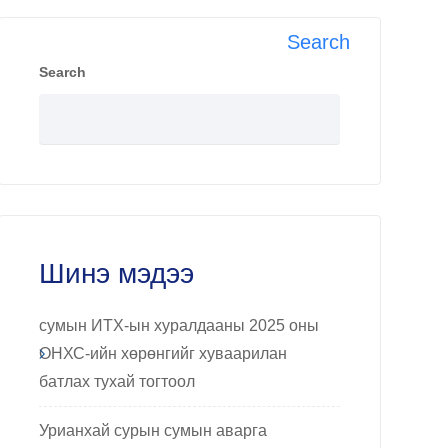
Search
Search
Шинэ мэдээ
сумын ИТХ-ын хуралдааны 2025 оны
ОНХС-ийн хөрөнгийг хуваарилан
батлах тухай тогтоол
Урианхай сурын сумын аварга