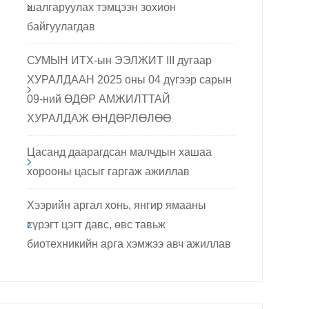
шалгаруулах тэмцээн зохион
байгуулагдав
СУМЫН ИТХ-ын ЭЭЛЖИТ III дугаар
ХУРАЛДААН 2025 оны 04 дүгээр сарын
09-ний ӨДӨР АМЖИЛТТАЙ
ХУРАЛДАЖ ӨНДӨРЛӨЛӨӨ
Цасанд даарагдсан малчдын хашаа
хорооны цасыг гаргаж ажиллав
Хээрийн аргал хонь, янгир ямааны
сүрэгт цэгт давс, өвс тавьж
биотехникийн арга хэмжээ авч ажиллав