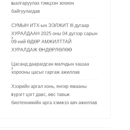
шалгаруулах тэмцээн зохион
байгуулагдав
СУМЫН ИТХ-ын ЭЭЛЖИТ III дугаар
ХУРАЛДААН 2025 оны 04 дүгээр сарын
09-ний ӨДӨР АМЖИЛТТАЙ
ХУРАЛДАЖ ӨНДӨРЛӨЛӨӨ
Цасанд даарагдсан малчдын хашаа
хорооны цасыг гаргаж ажиллав
Хээрийн аргал хонь, янгир ямааны
сүрэгт цэгт давс, өвс тавьж
биотехникийн арга хэмжээ авч ажиллав