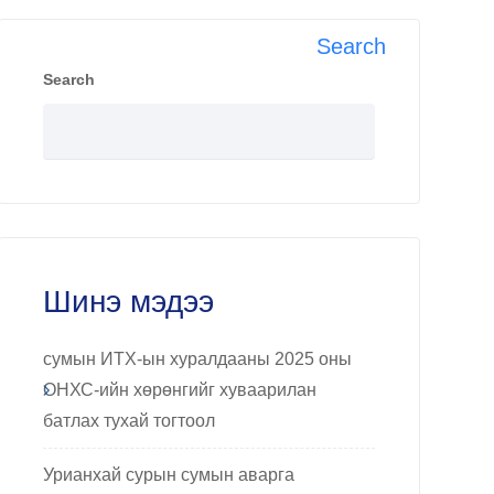
Search
Search
Шинэ мэдээ
сумын ИТХ-ын хуралдааны 2025 оны
ОНХС-ийн хөрөнгийг хуваарилан
батлах тухай тогтоол
Урианхай сурын сумын аварга