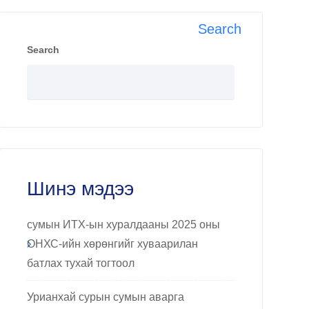
Search
Search
Шинэ мэдээ
сумын ИТХ-ын хуралдааны 2025 оны
ОНХС-ийн хөрөнгийг хуваарилан
батлах тухай тогтоол
Урианхай сурын сумын аварга