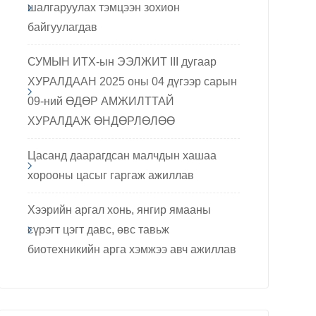
шалгаруулах тэмцээн зохион
байгуулагдав
СУМЫН ИТХ-ын ЭЭЛЖИТ III дугаар
ХУРАЛДААН 2025 оны 04 дүгээр сарын
09-ний ӨДӨР АМЖИЛТТАЙ
ХУРАЛДАЖ ӨНДӨРЛӨЛӨӨ
Цасанд даарагдсан малчдын хашаа
хорооны цасыг гаргаж ажиллав
Хээрийн аргал хонь, янгир ямааны
сүрэгт цэгт давс, өвс тавьж
биотехникийн арга хэмжээ авч ажиллав