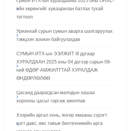
сумын ИТХ-ын хуралдааны 2025 оны ОНХС-
ийн хөрөнгийг хуваарилан батлах тухай
тогтоол
Урианхай сурын сумын аварга шалгаруулах
тэмцээн зохион байгуулагдав
СУМЫН ИТХ-ын ЭЭЛЖИТ III дугаар
ХУРАЛДААН 2025 оны 04 дүгээр сарын 09-
ний ӨДӨР АМЖИЛТТАЙ ХУРАЛДАЖ
ӨНДӨРЛӨЛӨӨ
Цасанд даарагдсан малчдын хашаа
хорооны цасыг гаргаж ажиллав
Хээрийн аргал хонь, янгир ямааны сүрэгт
цэгт давс, өвс тавьж биотехникийн арга