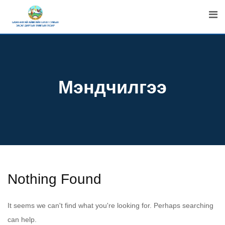
Skip
to
content
Мэндчилгээ
Nothing Found
It seems we can't find what you're looking for. Perhaps searching
can help.