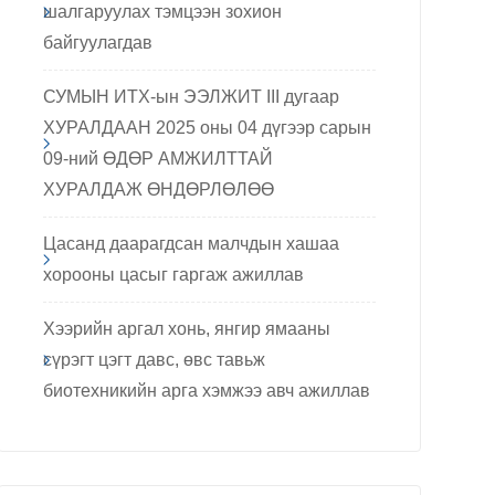
шалгаруулах тэмцээн зохион
байгуулагдав
СУМЫН ИТХ-ын ЭЭЛЖИТ III дугаар
ХУРАЛДААН 2025 оны 04 дүгээр сарын
09-ний ӨДӨР АМЖИЛТТАЙ
ХУРАЛДАЖ ӨНДӨРЛӨЛӨӨ
Цасанд даарагдсан малчдын хашаа
хорооны цасыг гаргаж ажиллав
Хээрийн аргал хонь, янгир ямааны
сүрэгт цэгт давс, өвс тавьж
биотехникийн арга хэмжээ авч ажиллав