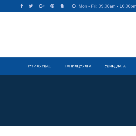
Skip
Mon - Fri: 09.00am - 10.00p
to
content
НҮҮР ХУУДАС
ТАНИЛЦУУЛГА
УДИРДЛАГА