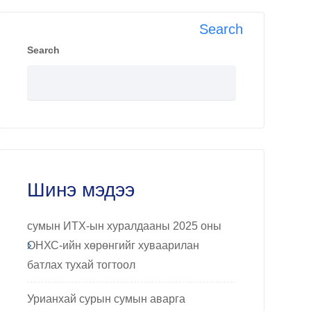
Search
Search
Шинэ мэдээ
сумын ИТХ-ын хуралдааны 2025 оны
ОНХС-ийн хөрөнгийг хуваарилан
батлах тухай тогтоол
Урианхай сурын сумын аварга