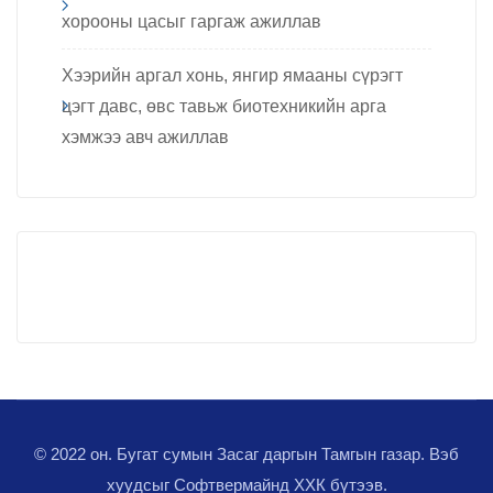
хорооны цасыг гаргаж ажиллав
Хээрийн аргал хонь, янгир ямааны сүрэгт
цэгт давс, өвс тавьж биотехникийн арга
хэмжээ авч ажиллав
© 2022 он. Бугат сумын Засаг даргын Тамгын газар. Вэб
хуудсыг
Софтвермайнд ХХК
бүтээв.