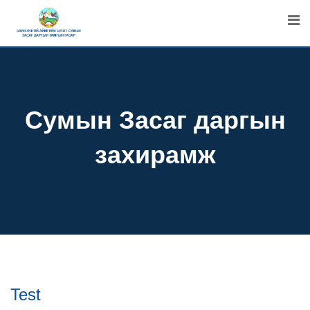
Skip
to
content
Сумын Засаг даргын
захирамж
Test