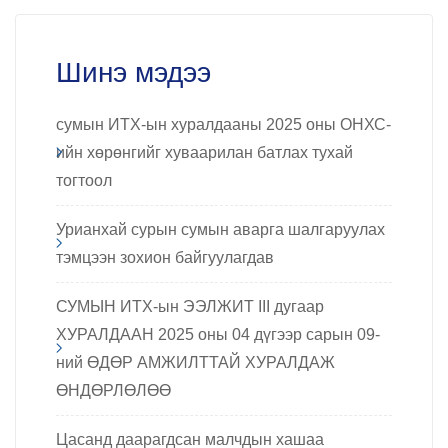
Шинэ мэдээ
сумын ИТХ-ын хуралдааны 2025 оны ОНХС-
ийн хөрөнгийг хуваарилан батлах тухай
тогтоол
Урианхай сурын сумын аварга шалгаруулах
тэмцээн зохион байгуулагдав
СУМЫН ИТХ-ын ЭЭЛЖИТ III дугаар
ХУРАЛДААН 2025 оны 04 дүгээр сарын 09-
ний ӨДӨР АМЖИЛТТАЙ ХУРАЛДАЖ
ӨНДӨРЛӨЛӨӨ
Цасанд даарагдсан малчдын хашаа