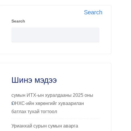
Search
Search
Шинэ мэдээ
сумын ИТХ-ын хуралдааны 2025 оны
ОНХС-ийн хөрөнгийг хуваарилан
батлах тухай тогтоол
Урианхай сурын сумын аварга