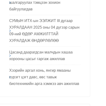
шалгаруулах тэмцээн зохион
байгуулагдав
СУМЫН ИТХ-ын ЭЭЛЖИТ III дугаар
ХУРАЛДААН 2025 оны 04 дүгээр сарын
09-ний ӨДӨР АМЖИЛТТАЙ
ХУРАЛДАЖ ӨНДӨРЛӨЛӨӨ
Цасанд даарагдсан малчдын хашаа
хорооны цасыг гаргаж ажиллав
Хээрийн аргал хонь, янгир ямааны
сүрэгт цэгт давс, өвс тавьж
биотехникийн арга хэмжээ авч ажиллав