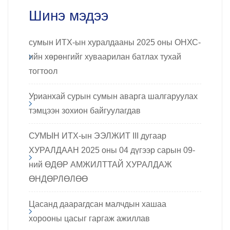
Шинэ мэдээ
сумын ИТХ-ын хуралдааны 2025 оны ОНХС-
ийн хөрөнгийг хуваарилан батлах тухай
тогтоол
Урианхай сурын сумын аварга шалгаруулах
тэмцээн зохион байгуулагдав
СУМЫН ИТХ-ын ЭЭЛЖИТ III дугаар
ХУРАЛДААН 2025 оны 04 дүгээр сарын 09-
ний ӨДӨР АМЖИЛТТАЙ ХУРАЛДАЖ
ӨНДӨРЛӨЛӨӨ
Цасанд даарагдсан малчдын хашаа
хорооны цасыг гаргаж ажиллав