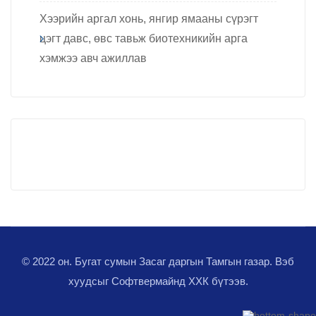
Хээрийн аргал хонь, янгир ямааны сүрэгт
цэгт давс, өвс тавьж биотехникийн арга
хэмжээ авч ажиллав
© 2022 он. Бугат сумын Засаг даргын Тамгын газар. Вэб
хуудсыг
Софтвермайнд ХХК
бүтээв.