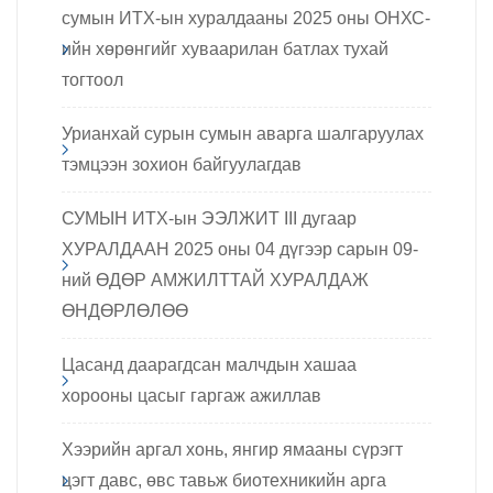
сумын ИТХ-ын хуралдааны 2025 оны ОНХС-
ийн хөрөнгийг хуваарилан батлах тухай
тогтоол
Урианхай сурын сумын аварга шалгаруулах
тэмцээн зохион байгуулагдав
СУМЫН ИТХ-ын ЭЭЛЖИТ III дугаар
ХУРАЛДААН 2025 оны 04 дүгээр сарын 09-
ний ӨДӨР АМЖИЛТТАЙ ХУРАЛДАЖ
ӨНДӨРЛӨЛӨӨ
Цасанд даарагдсан малчдын хашаа
хорооны цасыг гаргаж ажиллав
Хээрийн аргал хонь, янгир ямааны сүрэгт
цэгт давс, өвс тавьж биотехникийн арга