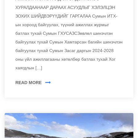
ХУРАЛДААНААР ДАРААХ АСУУДЛЫГ ХЭЛЭЛЦЭН
ЗОХИХ ШИЙДВЭРҮҮДИЙГ ГАРГАЛАА Сумын ИТХ-
ын хороод байгуулах, түүний ажиллах журмыг
батлах тухай Сумын ГХУСАЗСЗөвлөл шинэчлэн
байгуулах тухай Сумын Хамтарсан багийн шинэчлэн
байгуулах тухай Сумын Засаг даргын 2024-2028
оны үйл ажиллагааны хөтөлбөр батлах тухай Хог
хаягдлын […]
READ MORE