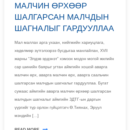
МАЛЧИН ӨРХӨӨР
ШАЛГАРСАН МАЛЧДЫН
ШАГНАЛЫГ ГАРДУУЛЛАА
Мал маллах арга ухаан, нийгмийн хариуцлага,
хөдөлмөр зүтгэлээрээ бусдыгаа манлайлан, XVII
жарны “Элдэв эрдэнэт” хэмээх модон могой жилийн
сар шинийн баярыг угтан аймгийн хошой аварга
малчин өрх, аварга малчин өрх, аварга саальчин
шалгарсан малчдын шагналыг гардууллаа. Бугат
сумаас аймгийн аварга малчин өрхөөр шалгарсан
малчдын шагналыг аймгийн ЗДТГ-ын даргын
үүргийг түр орлон гүйцэтгэгч Ө.Тиянах, Эрүүл
мэндийн […]
READ MORE