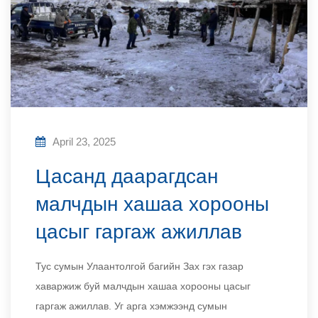
April 23, 2025
Цасанд даарагдсан
малчдын хашаа хорооны
цасыг гаргаж ажиллав
Тус сумын Улаантолгой багийн Зах гэх газар
хаваржиж буй малчдын хашаа хорооны цасыг
гаргаж ажиллав. Уг арга хэмжээнд сумын