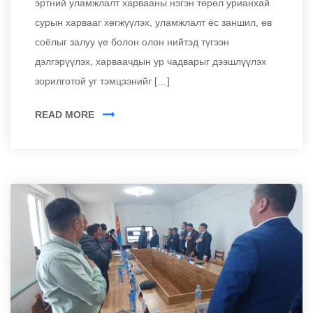
эртний уламжлалт харвааны нэгэн төрөл урианхай
сурын харвааг хөгжүүлэх, уламжлалт ёс заншил, өв
соёлыг залуу үе болон олон нийтэд түгээн
дэлгэрүүлэх, харваачдын ур чадварыг дээшлүүлэх
зорилготой уг тэмцээнийг […]
READ MORE