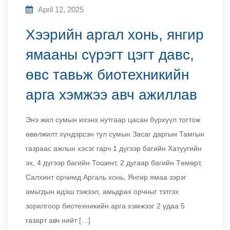
April 12, 2025
Хээрийн аргал хонь, янгир
ямааны сүрэгт цэгт давс,
өвс тавьж биотехникийн
арга хэмжээ авч ажиллав
Энэ жил сумын ихэнх нутгаар цасан бүрхүүл тогтож
өвөлжилт хүндэрсэн тул сумын Засаг даргын Тамгын
газраас ажлын хэсэг гарч 1 дүгээр багийн Хатуугийн
эх, 4 дүгээр багийн Тошинт, 2 дугаар багийн Төмөрт,
Салхинт орчимд Аргаль хонь, Янгир ямаа зэрэг
амьтдын идэш тэжээл, амьдрах орчныг тэтгэх
зорилгоор биотехникийн арга хэмжээг 2 удаа 5
газарт авч нийт […]