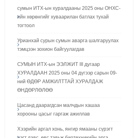
сумын ИТХ-ын хуралдааны 2025 оны ОНХС-
ийн хөрөнгийг хуваарилан батлах тухай
тогтоол
Урианхай сурын сумын аварга шалгаруулах
тэмцээн зохион байгуулагдав
СУМЫН ИТХ-ын ЭЭЛЖИТ III дугаар
ХУРАЛДААН 2025 оны 04 дүгээр сарын 09-
ний ӨДӨР АМЖИЛТТАЙ ХУРАЛДАЖ
ӨНДӨРЛӨЛӨӨ
Цасанд даарагдсан малчдын хашаа
хорооны цасыг гаргаж ажиллав
Хээрийн аргал хонь, янгир ямааны сүрэгт
цэгт давс, өвс тавьж биотехникийн арга