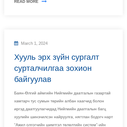
READ MORE
March 1, 2024
Хууль эрх зүйн сургалт
сурталчилгаа зохион
байгуулав
Баян-Өлгий аймгийн Нийгмийн даатгалын газартай
хамтарч тус сумын төрийн албан хаагчид болон
иргэд даатгуулагчидад Нийгмийн даатгалын багц
хуулийн шинэчилсэн найруулга, нягтлан бодогч нарт
“Ажил олгогчийн шимтгэл төлөлтийн систем”-ийн