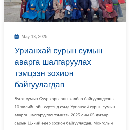
May 13, 2025
Урианхай сурын сумын
аварга шалгаруулах
тэмцээн зохион
байгуулагдав
Бугат сумын Суур харвааны холбоо байгуулагдсаны
10 жилийн ойн хүрээнд сумд Урианхай сурын сумын
аварга шалгаруулах тэмцээн 2025 оны 05 дугаар
сарын 11-ний өдөр зохион байгуулагдав. Монголын