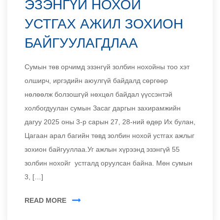
ЭЗЭНГҮЙ НОХОЙ
УСТГАХ АЖИЛ ЗОХИОН
БАЙГУУЛАГДЛАА
Сумын төв орчимд эзэнгүй золбин нохойны тоо хэт
олширч, иргэдийн аюулгүй байдалд сөргөөр
нөлөөлж болзошгүй нөхцөл байдал үүссэнтэй
холбогдуулан сумын Засаг даргын захирамжийн
дагуу 2025 оны 3-р сарын 27, 28-ний өдөр Их булан,
Цагаан арал багийн төвд золбин нохой устгах ажлыг
зохион байгууллаа.Уг ажлын хүрээнд эзэнгүй 55
золбин нохойг устгалд оруулсан байна. Мөн сумын
3, […]
READ MORE