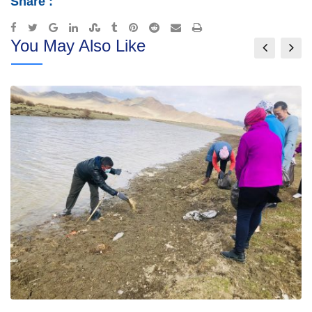
Share :
Google+
LinkedIn
StumbleUpon
Tumblr
Pinterest
Reddit
Share
Print
You May Also Like
via
Email