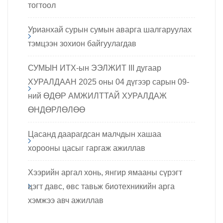
тогтоол
Урианхай сурын сумын аварга шалгаруулах
тэмцээн зохион байгуулагдав
СУМЫН ИТХ-ын ЭЭЛЖИТ III дугаар
ХУРАЛДААН 2025 оны 04 дүгээр сарын 09-
ний ӨДӨР АМЖИЛТТАЙ ХУРАЛДАЖ
ӨНДӨРЛӨЛӨӨ
Цасанд даарагдсан малчдын хашаа
хорооны цасыг гаргаж ажиллав
Хээрийн аргал хонь, янгир ямааны сүрэгт
цэгт давс, өвс тавьж биотехникийн арга
хэмжээ авч ажиллав