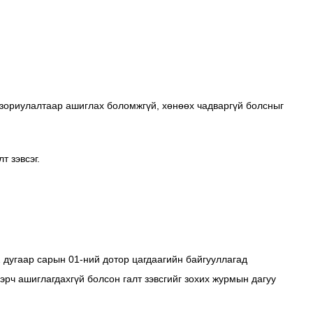
 зориулалтаар ашиглах боломжгүй, хөнөөх чадваргүй болсныг
т зэвсэг.
2 дугаар сарын 01-ний дотор цагдаагийн байгууллагад
дэрч ашиглагдахгүй болсон галт зэвсгийг зохих журмын дагуу