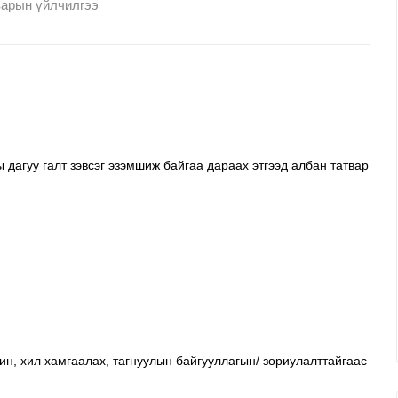
варын үйлчилгээ
 дагуу галт зэвсэг эзэмшиж байгаа дараах этгээд албан татвар
ин, хил хамгаалах, тагнуулын байгууллагын/ зориулалттайгаас