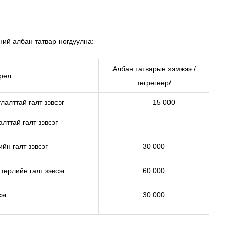
ний албан татвар ногдуулна:
Албан татварын хэмжээ /
рөл
төгрөгөөр/
лалттай галт зэвсэг
15 000
лттай галт зэвсэг
йн галт зэвсэг
30 000
төрлийн галт зэвсэг
60 000
сэг
30 000