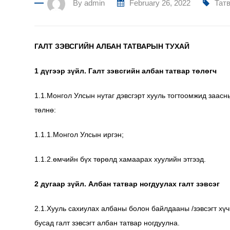
By
admin
February 26, 2022
Тат
ГАЛТ ЗЭВСГИЙН АЛБАН ТАТВАРЫН ТУХАЙ
1 дүгээр зүйл. Галт зэвсгийн албан татвар төлөгч
1.1.Монгол Улсын нутаг дэвсгэрт хууль тогтоомжид заасны
төлнө:
1.1.1.Монгол Улсын иргэн;
1.1.2.өмчийн бүх төрөлд хамаарах хуулийн этгээд.
2 дугаар зүйл. Албан татвар ногдуулах галт зэвсэг
2.1.Хууль сахиулах албаны болон байлдааны /зэвсэгт хүч
бусад галт зэвсэгт албан татвар ногдуулна.