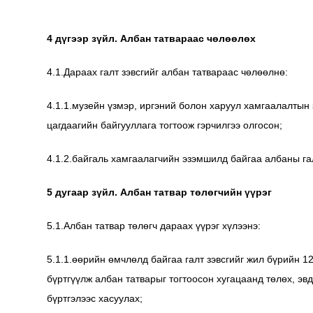
4 дүгээр зүйл. Албан татвараас чөлөөлөх
4.1.Дараах галт зэвсгийг албан татвараас чөлөөлнө:
4.1.1.музейн үзмэр, иргэний болон харуул хамгаалалтын
цагдаагийн байгууллага тогтоож гэрчилгээ олгосон;
4.1.2.байгаль хамгаалагчийн эзэмшилд байгаа албаны гал
5 дугаар зүйл. Албан татвар төлөгчийн үүрэг
5.1.Албан татвар төлөгч дараах үүрэг хүлээнэ:
5.1.1.өөрийн өмчлөлд байгаа галт зэвсгийг жил бүрийн 1
бүртгүүлж албан татварыг тогтоосон хугацаанд төлөх, эв
бүртгэлээс хасуулах;