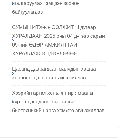
шалгаруулах тэмцээн зохион
байгуулагдав
СУМЫН ИТХ-ын ЭЭЛЖИТ III дугаар
ХУРАЛДААН 2025 оны 04 дүгээр сарын
09-ний ӨДӨР АМЖИЛТТАЙ
ХУРАЛДАЖ ӨНДӨРЛӨЛӨӨ
Цасанд даарагдсан малчдын хашаа
хорооны цасыг гаргаж ажиллав
Хээрийн аргал хонь, янгир ямааны
сүрэгт цэгт давс, өвс тавьж
биотехникийн арга хэмжээ авч ажиллав