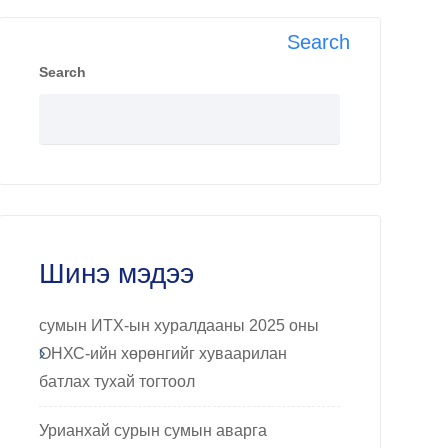
Search
Search
Шинэ мэдээ
сумын ИТХ-ын хуралдааны 2025 оны
ОНХС-ийн хөрөнгийг хуваарилан
батлах тухай тогтоол
Урианхай сурын сумын аварга