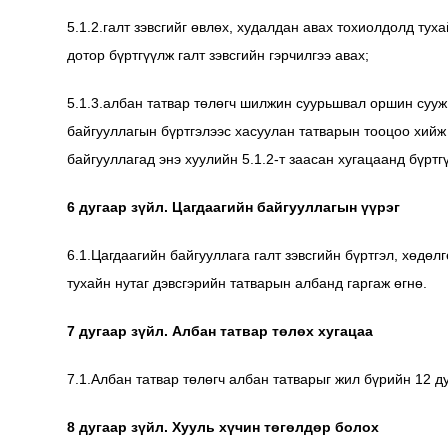
5.1.2.галт зэвсгийг өвлөх, худалдан авах тохиолдолд тух
дотор бүртгүүлж галт зэвсгийн гэрчилгээ авах;
5.1.3.албан татвар төлөгч шилжин суурьшвал оршин сууж
байгууллагын бүртгэлээс хасуулан татварын тооцоо хийж
байгууллагад энэ хуулийн 5.1.2-т заасан хугацаанд бүртг
6 дугаар зүйл. Цагдаагийн байгууллагын үүрэг
6.1.Цагдаагийн байгууллага галт зэвсгийн бүртгэл, хөдө
тухайн нутаг дэвсгэрийн татварын албанд гаргаж өгнө.
7 дугаар зүйл. Албан татвар төлөх хугацаа
7.1.Албан татвар төлөгч албан татварыг жил бүрийн 12 д
8 дугаар зүйл. Хууль хүчин төгөлдөр болох