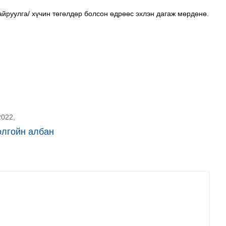
найруулга/ хүчин төгөлдөр болсон өдрөөс эхлэн дагаж мөрдөнө.
2022,
олгойн албан