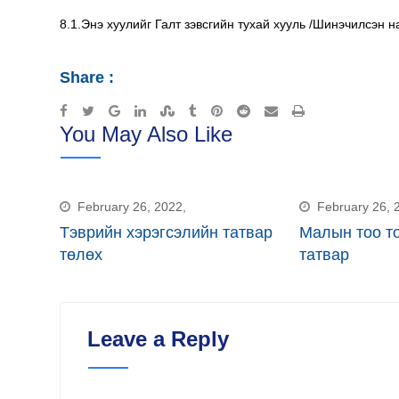
8.1.Энэ хуулийг Галт зэвсгийн тухай хууль /Шинэчилсэн 
Share :
Google+
LinkedIn
StumbleUpon
Tumblr
Pinterest
Reddit
Share
Print
You May Also Like
via
Email
February 26, 2022,
February 26, 
Тэврийн хэрэгсэлийн татвар
Малын тоо т
төлөх
татвар
Leave a Reply