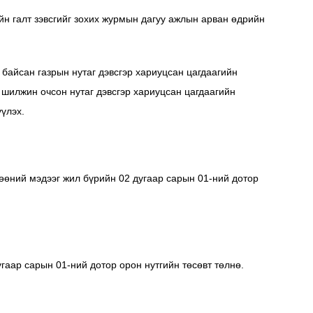
айн галт зэвсгийг зохих журмын дагуу ажлын арван өдрийн
 байсан газрын нутаг дэвсгэр хариуцсан цагдаагийн
 шилжин очсон нутаг дэвсгэр хариуцсан цагдаагийн
үүлэх.
лгөөний мэдээг жил бүрийн 02 дугаар сарын 01-ний дотор
угаар сарын 01-ний дотор орон нутгийн төсөвт төлнө.