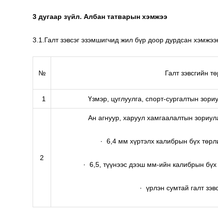
3 дугаар зүйл. Албан татварын хэмжээ
3.1.Галт зэвсэг эзэмшигчид жил бүр доор дурдсан хэмжээ
№
Галт зэвсгийн тө
1
Үзмэр, цуглуулга, спорт-сургалтын зориу
Ан агнуур, харуул хамгаалалтын зориула
· 6,4 мм хүртэлх калибрын бүх төрли
2
· 6,5, түүнээс дээш мм-ийн калибрын бүх 
· үрлэн сумтай галт зэв