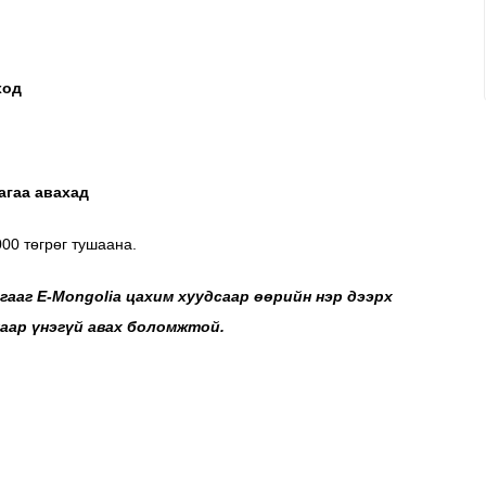
ход
агаа авахад
00 төгрөг тушаана.
гааг
E-Mongolia
цахим хуудсаар өөрийн нэр
дээрх
аар үнэгүй авах боломжтой.