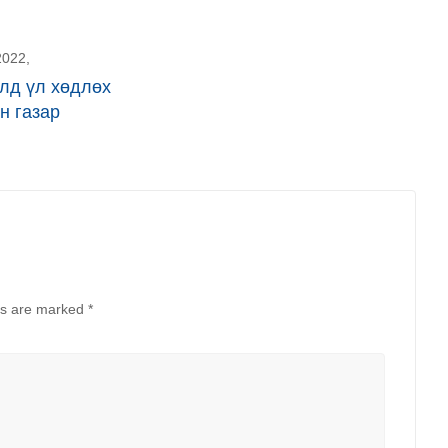
2022,
лд үл хөдлөх
н газар
ds are marked
*