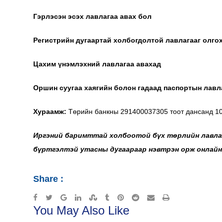
Гэрлэсэн эсэх лавлагаа авах бол
Регистрийн дугаартай холбогдолтой лавлагааг олго
Цахим үнэмлэхний лавлагаа авахад
Оршин суугаа хаягийн болон гадаад паспортын лавл
Хураамж:
Төрийн банкны 291400037305 тоот дансанд 10
Иргэний баримттай холбоотой бүх
төрлийн лавла
бүртгэлтэй утасны дугаараар нэвтрэн орж онлайн
Share :
Google+
LinkedIn
StumbleUpon
Tumblr
Pinterest
Reddit
Share
Print
You May Also Like
via