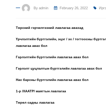
By
admin
February 26, 2022
Ирг
Төрсний гэрчилгээний лавлагаа авахад
Үрчлэлтийн бүртгэлийн, эцэг / эх / тогтоосны бүртгэ
лавлагаа авах бол
Гэрлэлтийн бүртгэлийн лавлагаа авах бол
Гэрлэлт цуцлалтын бүртгэлийн лавлагаа авах бол
Нас барсны бүртгэлийн лавлагаа авах бол
1-р /ХААТР/ маягтын лавлагаа
Төрөл садны лавлагаа