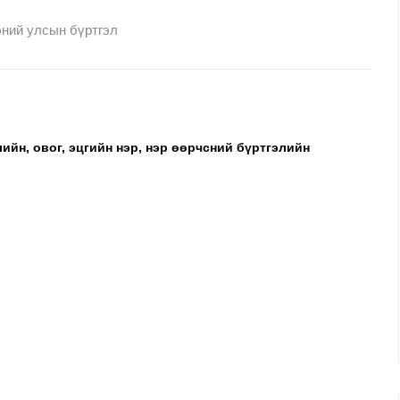
эний улсын бүртгэл
лийн, овог, эцгийн нэр, нэр өөрчсний бүртгэлийн