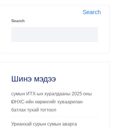
Search
Search
Шинэ мэдээ
сумын ИТХ-ын хуралдааны 2025 оны
ОНХС-ийн хөрөнгийг хуваарилан
батлах тухай тогтоол
Урианхай сурын сумын аварга