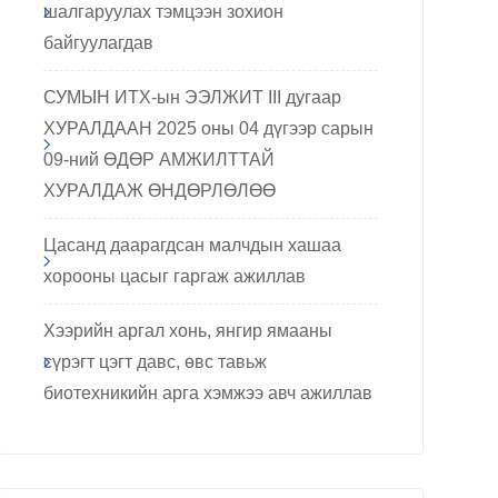
шалгаруулах тэмцээн зохион
байгуулагдав
СУМЫН ИТХ-ын ЭЭЛЖИТ III дугаар
ХУРАЛДААН 2025 оны 04 дүгээр сарын
09-ний ӨДӨР АМЖИЛТТАЙ
ХУРАЛДАЖ ӨНДӨРЛӨЛӨӨ
Цасанд даарагдсан малчдын хашаа
хорооны цасыг гаргаж ажиллав
Хээрийн аргал хонь, янгир ямааны
сүрэгт цэгт давс, өвс тавьж
биотехникийн арга хэмжээ авч ажиллав