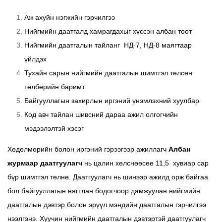
Аж ахуйн нэгжийн гэрчилгээ
Нийгмийн даатгалд хамрагдахыг хүссэн албан тоот
Нийгмийн даатгалын тайланг НД-7, НД-8 маягтаар
үйлдэх
Тухайн сарын нийгмийн даатгалын шимтгэл төлсөн
төлбөрийн баримт
Байгууллагын захирлын иргэний үнэмлэхний хуулбар
Код авч тайлан шивсний дараа ажил олгогчийн
мэдээлэлтэй хэсэг
Хөдөлмөрийн болон иргэний гэрээгээр ажиллагч
Албан
журмаар даатгуулагч
нь цалин хөлснөөсөө 11,5 хувиар сар
бүр шимтгэл төлнө. Даатгуулагч нь шинээр ажилд орж байгаа
бол байгууллагын нягтлан бодогчоор дамжуулан нийгмийн
даатгалын дэвтэр болон эрүүл мэндийн даатгалын гэрчилгээ
нээлгэнэ. Хуучин нийгмийн даатгалын дэвтэртэй даатгуулагч