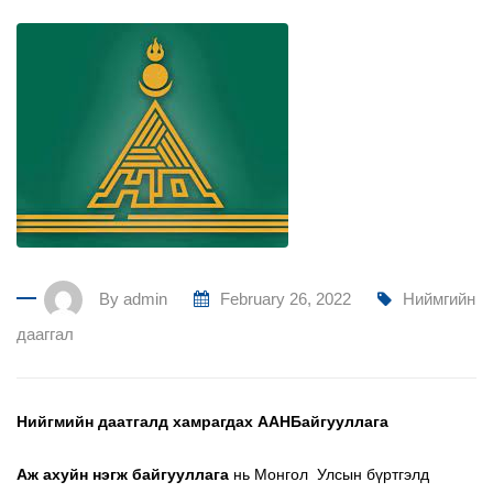
By
admin
February 26, 2022
Ниймгийн
дааггал
Нийгмийн даатгалд хамрагдах
ААНБайгууллага
Аж ахуйн нэгж байгууллага
нь Монгол Улсын бүртгэлд