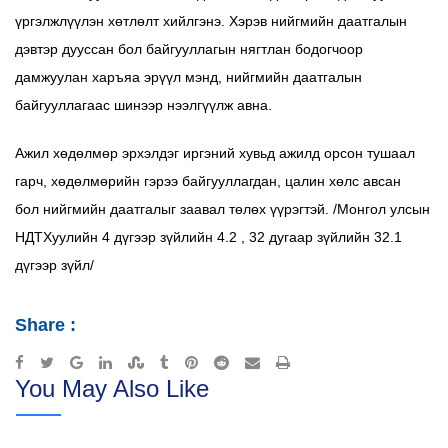
үргэлжлүүлэн хөтлөлт хийлгэнэ. Хэрэв нийгмийн даатгалын
дэвтэр дууссан бол байгууллагын нягтлан бодогчоор
дамжуулан харъяа эрүүл мэнд, нийгмийн даатгалын
байгууллагаас шинээр нээлгүүлж авна.
Ажил хөдөлмөр эрхэлдэг иргэний хувьд ажилд орсон тушаал
гарч, хөдөлмөрийн гэрээ байгууллагдан, цалин хөлс авсан
бол нийгмийн даатгалыг заавал төлөх үүрэгтэй. /Монгол улсын
НДТХуулийн 4 дүгээр зүйлийн 4.2 , 32 дугаар зүйлийн 32.1
дүгээр зүйл/
Share :
Google+
LinkedIn
StumbleUpon
Tumblr
Pinterest
Reddit
Share
Print
You May Also Like
via
Email