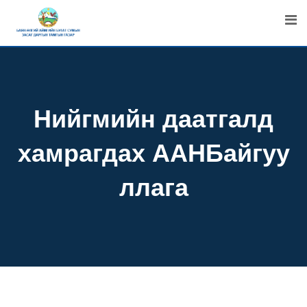
Skip
to
content
Нийгмийн даатгалд
хамрагдах ААНБайгуу
ллага