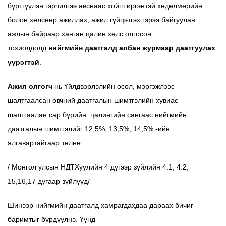
бүртгүүлэн гэрчилгээ авснаас хойш иргэнтэй хөдөлмөрийн
болон хөлсөөр ажиллах, ажил гүйцэтгэх гэрээ байгуулан
ажлын байраар ханган цалин хөлс олгосон
тохиолдолд
нийгмийн даатгалд албан журмаар даатгуулах
үүрэгтэй
.
Ажил олгогч
нь Үйлдвэрлэлийн осол, мэргэжлээс
шалтгаалсан өвчний даатгалын шимтгэлийн хувиас
шалтгаалан сар бүрийн цалингийн сангаас нийгмийн
даатгалын шимтгэлийг 12,5%, 13,5%, 14,5% -ийн
ялгавартайгаар төлнө.
/ Монгол улсын НДТХуулийн 4 дүгээр зүйлийн 4.1, 4.2,
15,16,17 дугаар зүйлүүд/
Шинээр нийгмийн даатгалд хамрагдахдаа дараах бичиг
баримтыг бүрдүүлнэ. Үүнд