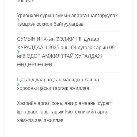
тогтоол
Урианхай сурын сумын аварга шалгаруулах
тэмцээн зохион байгуулагдав
СУМЫН ИТХ-ын ЭЭЛЖИТ III дугаар
ХУРАЛДААН 2025 оны 04 дүгээр сарын 09-
ний ӨДӨР АМЖИЛТТАЙ ХУРАЛДАЖ
ӨНДӨРЛӨЛӨӨ
Цасанд даарагдсан малчдын хашаа
хорооны цасыг гаргаж ажиллав
Хээрийн аргал хонь, янгир ямааны сүрэгт
цэгт давс, өвс тавьж биотехникийн арга
хэмжээ авч ажиллав