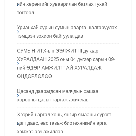
ийн хөрөнгийг хуваарилан батлах тухай
тогтоол
Урианхай сурын сумын аварга шалгаруулах
тэмцээн зохион байгуулагдав
СУМЫН ИТХ-ын ЭЭЛЖИТ III дугаар
ХУРАЛДААН 2025 оны 04 дүгээр сарын 09-
ний ӨДӨР АМЖИЛТТАЙ ХУРАЛДАЖ
ӨНДӨРЛӨЛӨӨ
Цасанд даарагдсан малчдын хашаа
хорооны цасыг гаргаж ажиллав
Хээрийн аргал хонь, янгир ямааны сүрэгт
цэгт давс, өвс тавьж биотехникийн арга
хэмжээ авч ажиллав