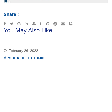
Share :
Google+
LinkedIn
StumbleUpon
Tumblr
Pinterest
Reddit
Share
Print
You May Also Like
via
Email
February 26, 2022,
Асаргааны тэтгэмж