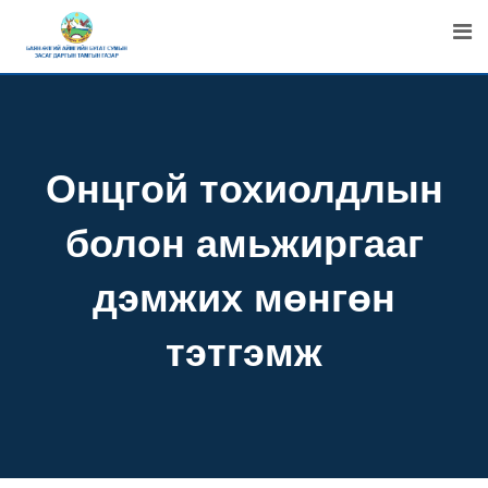
Skip
to
content
Онцгой тохиолдлын
болон амьжиргааг
дэмжих мөнгөн
тэтгэмж