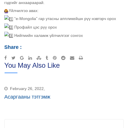
гэдгийг анхаараарай.
Үйлчилгээ авах:
“e-Mongolia” гар утасны аппликейшн рүү нэвтэрч орох
Профайл цэс рүү орох
Нийгмийн халамж үйлчилгээг сонгох
Share :
Google+
LinkedIn
StumbleUpon
Tumblr
Pinterest
Reddit
Share
Print
You May Also Like
via
Email
February 26, 2022,
Асаргааны тэтгэмж