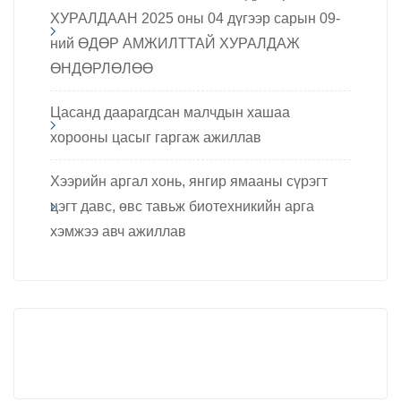
ХУРАЛДААН 2025 оны 04 дүгээр сарын 09-
ний ӨДӨР АМЖИЛТТАЙ ХУРАЛДАЖ
ӨНДӨРЛӨЛӨӨ
Цасанд даарагдсан малчдын хашаа
хорооны цасыг гаргаж ажиллав
Хээрийн аргал хонь, янгир ямааны сүрэгт
цэгт давс, өвс тавьж биотехникийн арга
хэмжээ авч ажиллав