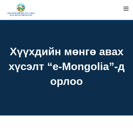
Skip
to
content
Хүүхдийн мөнгө авах
хүсэлт “e-Mongolia”-д
орлоо