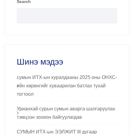
Search
Шинэ мэдээ
сумын ИТХ-ын хуралдааны 2025 оны ОНХС-
ийн хөрөнгийг хуваарилан батлах тухай
тогтоол
Урианхай сурын сумын аварга шалгаруулах
тэмцээн зохион байгуулагдав
СУМЫН ИТХ-ын ЭЭЛЖИТ III дугаар