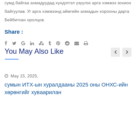
сумд байгаа ахмадуудад хүндэтгэл үзүүлэх арга хэмжээ зохион
байгуулав. Уг арга хэмжээнд аймгийн ахмадын хорооны дарга
Бейбитхан оролцов.
Share :
Google+
LinkedIn
StumbleUpon
Tumblr
Pinterest
Reddit
Share
Print
You May Also Like
via
Email
May 15, 2025,
сумын ИТХ-ын хуралдааны 2025 оны ОНХС-ийн
хөрөнгийг хуваарилан