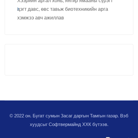
Хээрийн аргал хонь, янгир ямааны сүрэгт
цэгт давс, өвс тавьж биотехникийн арга
хэмжээ авч ажиллав
© 2022 он. Бугат сумын Засаг даргын Тамгын газар. Вэб
хуудсыг
Софтвермайнд ХХК
бүтээв.