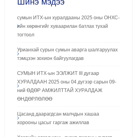
Шинэ мэдээ
сумын ИТХ-ын хуралдааны 2025 оны ОНХС-
ийн хөрөнгийг хуваарилан батлах тухай
тогтоол
Урианхай сурын сумын аварга шалгаруулах
тэмцээн зохион байгуулагдав
СУМЫН ИТХ-ын ЭЭЛЖИТ III дугаар
ХУРАЛДААН 2025 оны 04 дүгээр сарын 09-
ний ӨДӨР АМЖИЛТТАЙ ХУРАЛДАЖ
ӨНДӨРЛӨЛӨӨ
Цасанд даарагдсан малчдын хашаа
хорооны цасыг гаргаж ажиллав