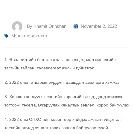
By
Khamit Orinkhan
November 2, 2022
Мэдээ мэдээлэл
1. Өвөлжилтийн бэлтгэл ажлыг хэлэлцэх, мал эмнэлгийн
тасгийн тайлан, төлөвлөгөөт ажлын гүйцэтгэл
2. 2022 оны татварын бүрдэлт, цаашдын авах арга хэмжээ
3. Хоршоо хөгжүүлэх сангийн хөрөнгийн дээд, доод хэмжээг
тогтоож, төсөл шалгаруулах хяналтын зөвлөл, хороо байгуулах
4. 2022 оны ОНХС-ийн хөрөнгөөр хийгдэх ажлын гүйцэтгэл,
төслийн ажилд хяналт тавих зөвлөл байгуулах тухай