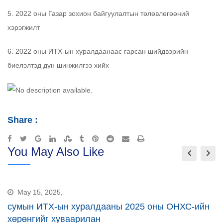
5. 2022 оны Газар зохион байгуулалтын төлөвлөгөөний
хэрэгжилт
6. 2022 оны ИТХ-ын хуралдаанаас гарсан шийдвэрийн
биелэлтэд дүн шинжилгээ хийх
Share :
Google+
LinkedIn
StumbleUpon
Tumblr
Pinterest
Reddit
Share
Print
You May Also Like
via
Email
May 15, 2025,
сумын ИТХ-ын хуралдааны 2025 оны ОНХС-ийн
хөрөнгийг хуваарилан