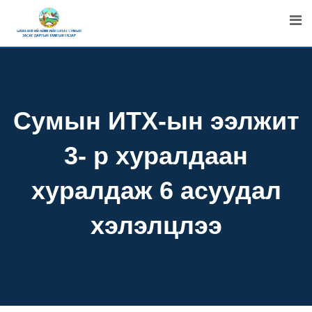
Skip
to
content
Сумын ИТХ-ын ээлжит
3- р хуралдаан
хуралдаж 6 асуудал
хэлэлцлээ