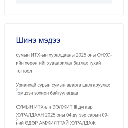
Шинэ мэдээ
сумын ИТХ-ын хуралдааны 2025 оны ОНХС-
ийн хөрөнгийг хуваарилан батлах тухай
тогтоол
Урианхай сурын сумын аварга шалгаруулах
тэмцээн зохион байгуулагдав
СУМЫН ИТХ-ын ЭЭЛЖИТ III дугаар
ХУРАЛДААН 2025 оны 04 дүгээр сарын 09-
ний ӨДӨР АМЖИЛТТАЙ ХУРАЛДАЖ