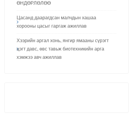
ӨНДӨРЛӨЛӨӨ
Цасанд даарагдсан малчдын хашаа
хорооны цасыг гаргаж ажиллав
Хээрийн аргал хонь, янгир ямааны сүрэгт
цэгт давс, өвс тавьж биотехникийн арга
хэмжээ авч ажиллав