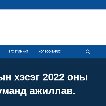
ЭРХ ЗҮЙН АКТ
ХОЛБОО БАРИХ
ын хэсэг 2022 оны
суманд ажиллав.