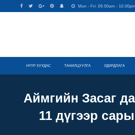
Skip
Mon - Fri: 09.00am - 10.00p
to
content
НҮҮР ХУУДАС
ТАНИЛЦУУЛГА
УДИРДЛАГА
Аймгийн Засаг да
11 дүгээр сары