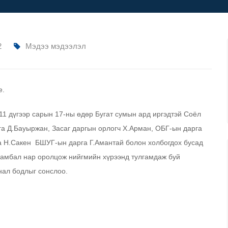
2
Мэдээ мэдээлэл
11 дүгээр сарын 17-ны өдөр Бугат сумын ард иргэдтэй Соёл
рга Д.Бауыржан, Засаг даргын орлогч Х.Арман, ОБГ-ын дарга
га Н.Сакен БШУГ-ын дарга Г.Амантай болон холбогдох бусад
Жамбал нар оролцож нийгмийн хүрээнд тулгамдаж буй
нал бодлыг сонслоо.