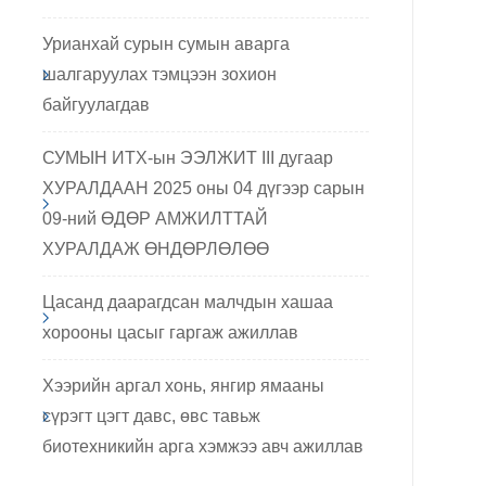
Урианхай сурын сумын аварга
шалгаруулах тэмцээн зохион
байгуулагдав
СУМЫН ИТХ-ын ЭЭЛЖИТ III дугаар
ХУРАЛДААН 2025 оны 04 дүгээр сарын
09-ний ӨДӨР АМЖИЛТТАЙ
ХУРАЛДАЖ ӨНДӨРЛӨЛӨӨ
Цасанд даарагдсан малчдын хашаа
April 23, 2025,
April 12, 2025,
хорооны цасыг гаргаж ажиллав
санд даарагдсан малчдын
Хээрийн аргал хонь, ян
шаа хорооны цасыг гаргаж
ямааны сүрэгт цэгт дав
Хээрийн аргал хонь, янгир ямааны
иллав
сүрэгт цэгт давс, өвс тавьж
биотехникийн арга хэмжээ авч ажиллав