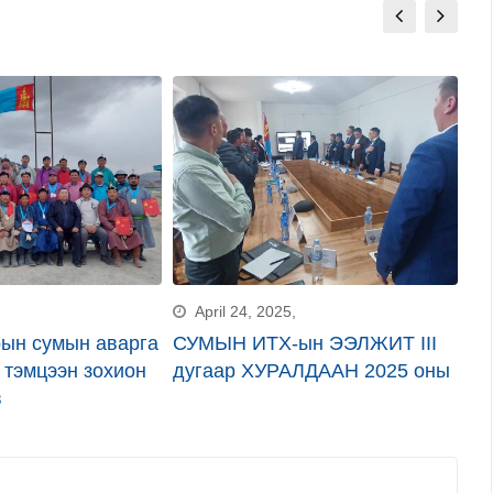
April 24, 2025,
рын сумын аварга
СУМЫН ИТХ-ын ЭЭЛЖИТ III
Ца
 тэмцээн зохион
дугаар ХУРАЛДААН 2025 оны
ха
в
аж