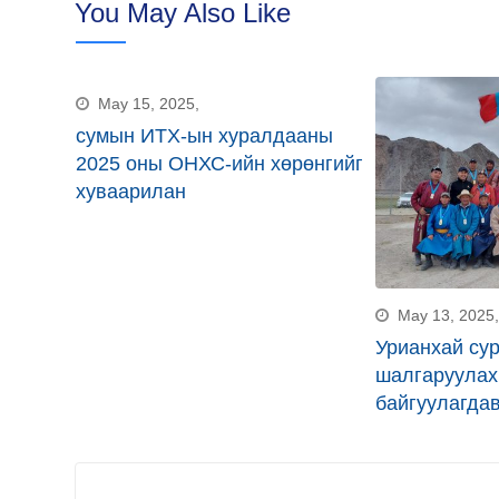
You May Also Like
via
Email
May 15, 2025,
сумын ИТХ-ын хуралдааны
2025 оны ОНХС-ийн хөрөнгийг
хуваарилан
May 13, 2025,
гир
Урианхай су
с,
шалгаруулах
байгуулагда