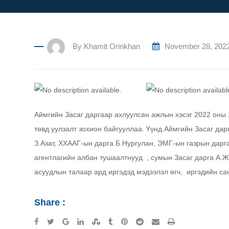
By
Khamit Orinkhan
November 28, 202
Аймгийн Засаг даргаар ахлуулсан ажлын хэсэг 2022 оны 
төвд уулзалт зохион байгууллаа. Үүнд Аймгийн Засаг да
З.Азат, ХХААГ-ын дарга Б.Нургулан, ЭМГ-ын газрын дар
агентлагийн албан тушаалтнууд , сумын Засаг дарга А.
асуудлын талаар ард иргэдэд мэдээлэл өгч, иргэдийн са
Share :
Google+
LinkedIn
StumbleUpon
Tumblr
Pinterest
Reddit
Share
Print