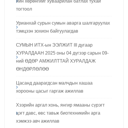
ийн хөрөнгийг хуваарилан батлах тухай
тогтоол
Урианхай сурын сумын аварга шалгаруулах
тэмцээн зохион байгуулагдав
СУМЫН ИТХ-ын ЭЭЛЖИТ III дугаар
ХУРАЛДААН 2025 оны 04 дүгээр сарын 09-
ний ӨДӨР АМЖИЛТТАЙ ХУРАЛДАЖ
ӨНДӨРЛӨЛӨӨ
Цасанд даарагдсан малчдын хашаа
хорооны цасыг гаргаж ажиллав
Хээрийн аргал хонь, янгир ямааны сүрэгт
цэгт давс, өвс тавьж биотехникийн арга
хэмжээ авч ажиллав