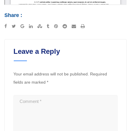
Share :
Google+
LinkedIn
StumbleUpon
Tumblr
Pinterest
Reddit
Share
Print
via
Email
Leave a Reply
Your email address will not be published.
Required
fields are marked
*