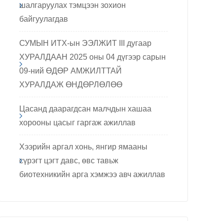
шалгаруулах тэмцээн зохион
байгуулагдав
СУМЫН ИТХ-ын ЭЭЛЖИТ III дугаар
ХУРАЛДААН 2025 оны 04 дүгээр сарын
09-ний ӨДӨР АМЖИЛТТАЙ
ХУРАЛДАЖ ӨНДӨРЛӨЛӨӨ
Цасанд даарагдсан малчдын хашаа
хорооны цасыг гаргаж ажиллав
Хээрийн аргал хонь, янгир ямааны
сүрэгт цэгт давс, өвс тавьж
биотехникийн арга хэмжээ авч ажиллав