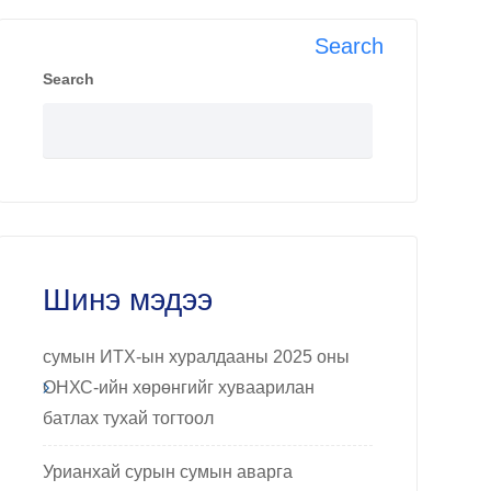
Search
Search
Шинэ мэдээ
сумын ИТХ-ын хуралдааны 2025 оны
ОНХС-ийн хөрөнгийг хуваарилан
батлах тухай тогтоол
Урианхай сурын сумын аварга