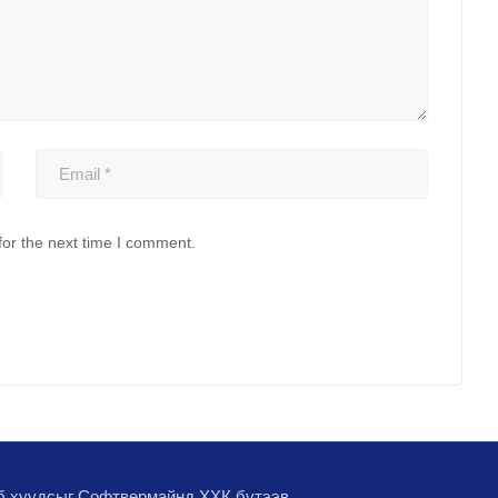
for the next time I comment.
эб хуудсыг
Софтвермайнд ХХК
бүтээв.