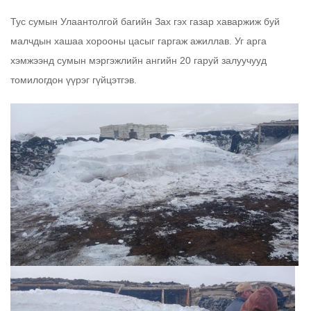
Тус сумын Улаантолгой багийн Зах гэх газар хаваржиж буй
малчдын хашаа хорооны цасыг гаргаж ажиллав. Уг арга
хэмжээнд сумын мэргэжлийн ангийн 20 гаруй залуучууд
томилогдон үүрэг гүйцэтгэв.