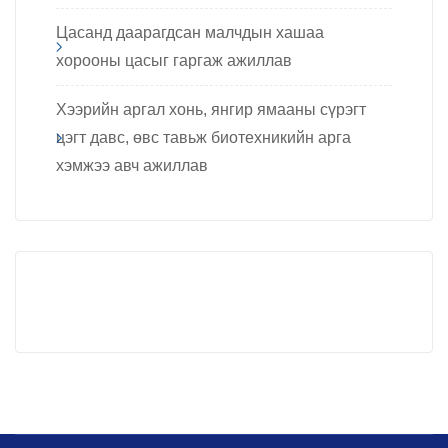
Цасанд даарагдсан малчдын хашаа
хорооны цасыг гаргаж ажиллав
Хээрийн аргал хонь, янгир ямааны сүрэгт
цэгт давс, өвс тавьж биотехникийн арга
хэмжээ авч ажиллав