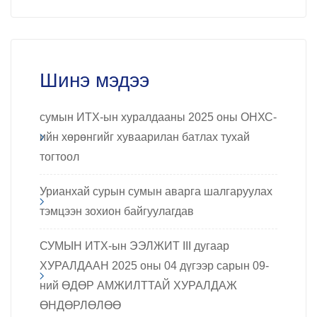
Шинэ мэдээ
сумын ИТХ-ын хуралдааны 2025 оны ОНХС-
ийн хөрөнгийг хуваарилан батлах тухай
тогтоол
Урианхай сурын сумын аварга шалгаруулах
тэмцээн зохион байгуулагдав
СУМЫН ИТХ-ын ЭЭЛЖИТ III дугаар
ХУРАЛДААН 2025 оны 04 дүгээр сарын 09-
ний ӨДӨР АМЖИЛТТАЙ ХУРАЛДАЖ
ӨНДӨРЛӨЛӨӨ