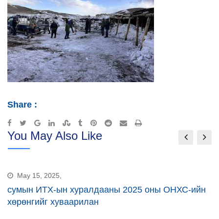
Share :
Google+
LinkedIn
StumbleUpon
Tumblr
Pinterest
Reddit
Share
Print
You May Also Like
via
Email
May 15, 2025,
сумын ИТХ-ын хуралдааны 2025 оны ОНХС-ийн
хөрөнгийг хуваарилан