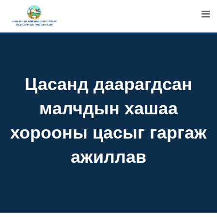
Skip
to
content
Цасанд даарагдсан
малчдын хашаа
хорооны цасыг гаргаж
ажиллав