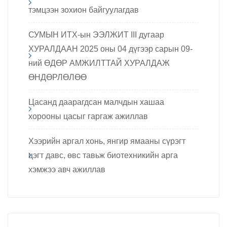
тэмцээн зохион байгуулагдав
СУМЫН ИТХ-ын ЭЭЛЖИТ III дугаар
ХУРАЛДААН 2025 оны 04 дүгээр сарын 09-
ний ӨДӨР АМЖИЛТТАЙ ХУРАЛДАЖ
ӨНДӨРЛӨЛӨӨ
Цасанд даарагдсан малчдын хашаа
хорооны цасыг гаргаж ажиллав
Хээрийн аргал хонь, янгир ямааны сүрэгт
цэгт давс, өвс тавьж биотехникийн арга
хэмжээ авч ажиллав