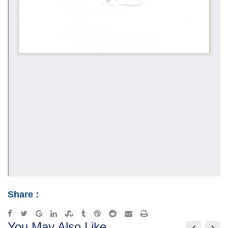
Share :
Google+
LinkedIn
StumbleUpon
Tumblr
Pinterest
Reddit
Share
Print
You May Also Like
via