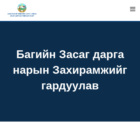
Skip
to
content
Багийн Засаг дарга
нарын Захирамжийг
гардуулав