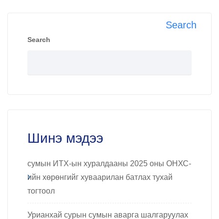
Search
Search
Шинэ мэдээ
сумын ИТХ-ын хуралдааны 2025 оны ОНХС-
ийн хөрөнгийг хуваарилан батлах тухай
тогтоол
Урианхай сурын сумын аварга шалгаруулах